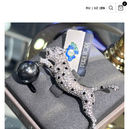
0
RU
|
UZ
|
EN