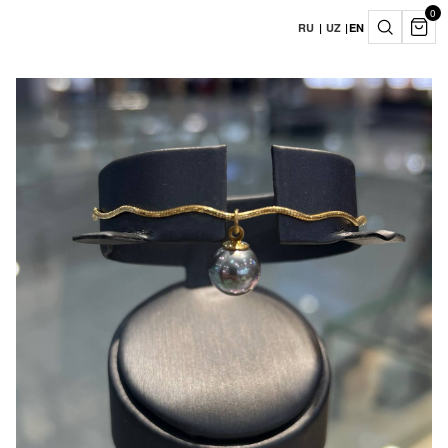
0
RU
|
UZ
|
EN