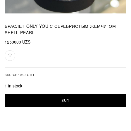
БРАСЛЕТ ONLY YOU С СЕРЕБРИСТЫМ ЖЕМЧУГОМ
SHELL PEARL
1250000
UZS
♡
Add
to
favourites
SKU:
CSF060-GR1
1 in stock
Браслет
BUY
Only
You
с
серебристым
жемчугом