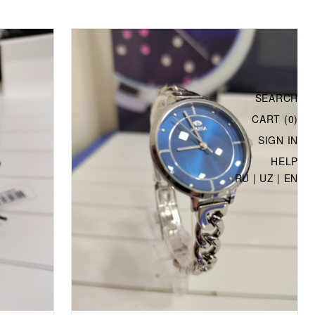
SEARCH
CART (0)
SIGN IN
HELP
RU
|
UZ
|
EN