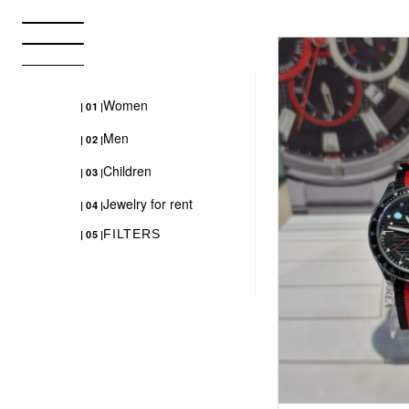
Women
| 01 |
Men
| 02 |
Children
| 03 |
Jewelry for rent
| 04 |
FILTERS
| 05 |